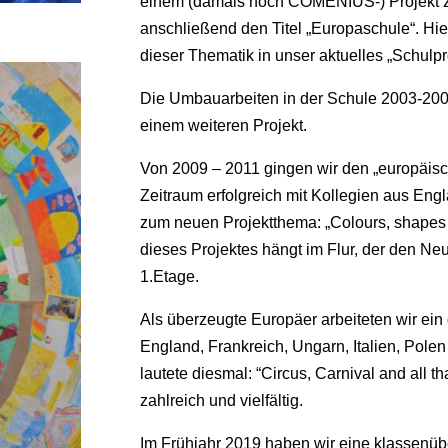
einem (damals noch COMENIUS-) Projekt z
anschließend den Titel „Europaschule“. Hie
dieser Thematik in unser aktuelles „Schul
Die Umbauarbeiten in der Schule 2003-200
einem weiteren Projekt.
Von 2009 – 2011 gingen wir den „europäisc
Zeitraum erfolgreich mit Kollegien aus E
zum neuen Projektthema: „Colours, shapes…
dieses Projektes hängt im Flur, der den Neu
1.Etage.
Als überzeugte Europäer arbeiteten wir ein
England, Frankreich, Ungarn, Italien, Po
lautete diesmal: “Circus, Carnival and all t
zahlreich und vielfältig.
Im Frühjahr 2019 haben wir eine klassenü