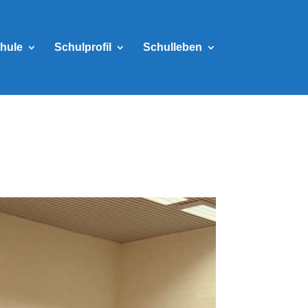
hule
Schulprofil
Schulleben